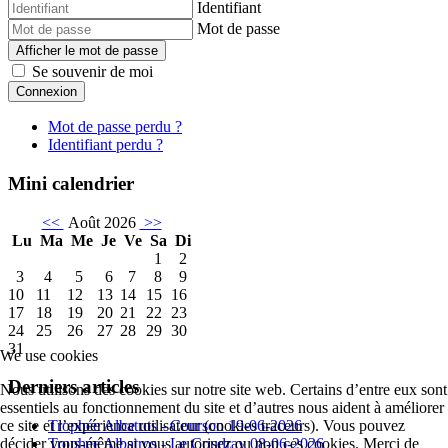
Identifiant
Mot de passe
Afficher le mot de passe
Se souvenir de moi
Connexion
Mot de passe perdu ?
Identifiant perdu ?
Mini calendrier
<<
Août 2026
>>
Lu
Ma
Me
Je
Ve
Sa
Di
1
2
3
4
5
6
7
8
9
10
11
12
13
14
15
16
17
18
19
20
21
22
23
24
25
26
27
28
29
30
31
We use cookies
Derniers articles
Nous utilisons des cookies sur notre site web. Certains d’entre eux sont
essentiels au fonctionnement du site et d’autres nous aident à améliorer
ce site et l’expérience utilisateur (cookies traceurs). Vous pouvez
Trophée Albatros - Courson 19-06-2026
décider vous-même si vous autorisez ou non ces cookies. Merci de
Trophée Albatros - Le Coudray 08-06-2026