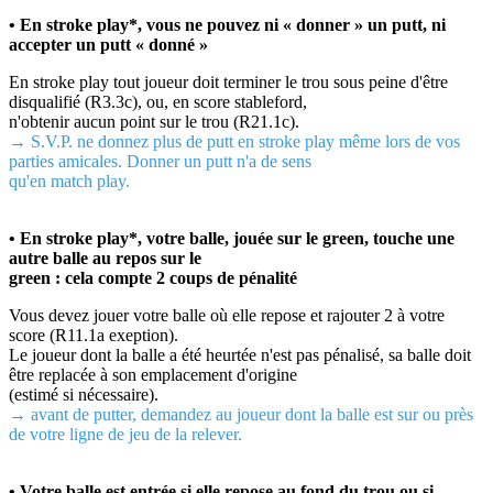
• En stroke play*, vous ne pouvez ni « donner » un putt, ni
accepter un putt « donné »
En stroke play tout joueur doit terminer le trou sous peine d'être
disqualifié (R3.3c), ou, en score stableford,
n'obtenir aucun point sur le trou (R21.1c).
→ S.V.P. ne donnez plus de putt en stroke play même lors de vos
parties amicales. Donner un putt n'a de sens
qu'en match play.
• En stroke play*, votre balle, jouée sur le green, touche une
autre balle au repos sur le
green : cela compte 2 coups de pénalité
Vous devez jouer votre balle où elle repose et rajouter 2 à votre
score (R11.1a exeption).
Le joueur dont la balle a été heurtée n'est pas pénalisé, sa balle doit
être replacée à son emplacement d'origine
(estimé si nécessaire).
→ avant de putter, demandez au joueur dont la balle est sur ou près
de votre ligne de jeu de la relever.
• Votre balle est entrée si elle repose au fond du trou ou si,